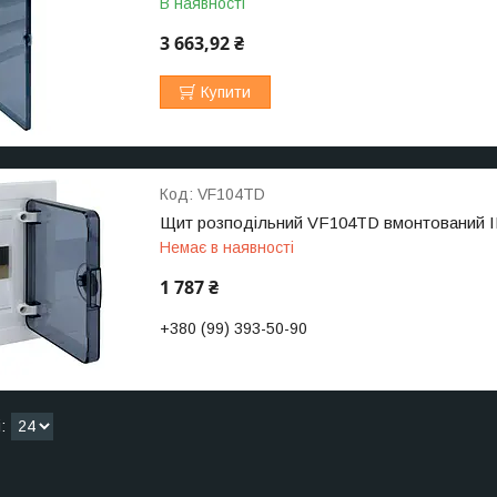
В наявності
3 663,92 ₴
Купити
VF104TD
Щит розподільний VF104TD вмонтований IP4
Немає в наявності
1 787 ₴
+380 (99) 393-50-90