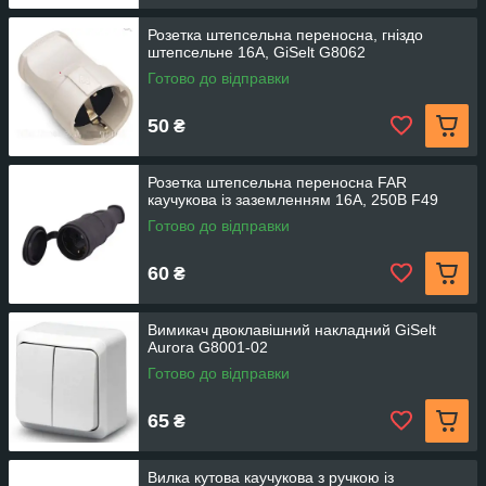
Розетка штепсельна переносна, гніздо
штепсельне 16А, GiSelt G8062
Готово до відправки
50
₴
Розетка штепсельна переносна FAR
каучукова із заземленням 16А, 250В F49
Готово до відправки
60
₴
Вимикач двоклавішний накладний GiSelt
Aurora G8001-02
Готово до відправки
65
₴
Вилка кутова каучукова з ручкою із