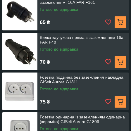
заземленням, 16А FAR F161
Готово до відправки
65
₴
Вилка каучукова пряма із заземленням 16а,
FAR F48
Готово до відправки
70
₴
Розетка подвійна без заземлення накладна
GISelt Aurora G1811
Готово до відправки
75
₴
Розетка одинарна із заземленням одинарна
(кераміка) GISelt Aurora G1806
Готово до відправки