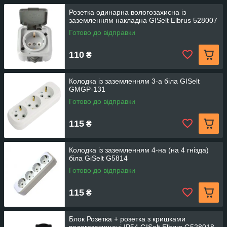
Розетка одинарна вологозахиcна із
заземленням накладна GISelt Elbrus 528007
Готово до відправки
110
₴
Колодка із заземленням 3-а біла GISelt
GMGP-131
Готово до відправки
115
₴
Колодка із заземленням 4-на (на 4 гнізда)
біла GіSelt G5814
Готово до відправки
115
₴
Блок Розетка + розетка з кришками