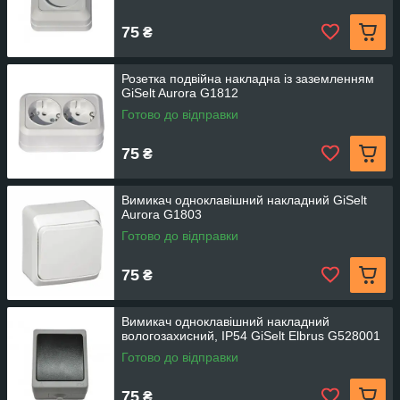
75
₴
Розетка подвійна накладна із заземленням
GiSelt Aurora G1812
Готово до відправки
75
₴
Вимикач одноклавішний накладний GiSelt
Aurora G1803
Готово до відправки
75
₴
Вимикач одноклавішний накладний
вологозахисний, IP54 GiSelt Elbrus G528001
Готово до відправки
75
₴