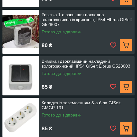
Розетка 1-а зовнішня накладна
вологозахисна із кришкою, IP54 Elbrus GISelt
G528007
Готово до відправки
80
₴
Вимикач двоклавішний накладний
вологозахисний, IP54 GiSelt Elbrus G528003
Готово до відправки
85
₴
Колодка із заземленням 3-а біла GISelt
GMGP-131
Готово до відправки
85
₴