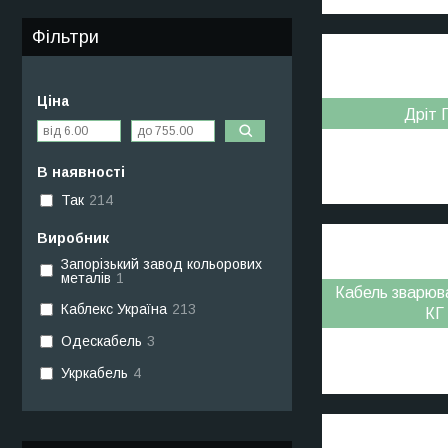
Фільтри
Ціна
Дріт 
В наявності
Так
214
Виробник
Запорізький завод кольорових
металів
1
Кабель зварюв
Каблекс Україна
213
КГ
Одескабель
3
Укркабель
4