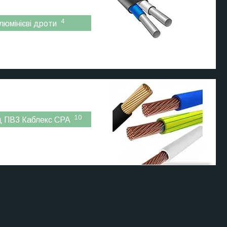
4
люмінієві дроти
10
д ПВ3 Каблекс СРА