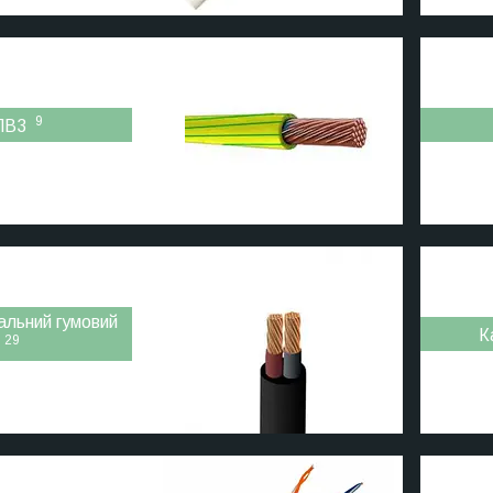
9
ПВ3
альний гумовий
К
29