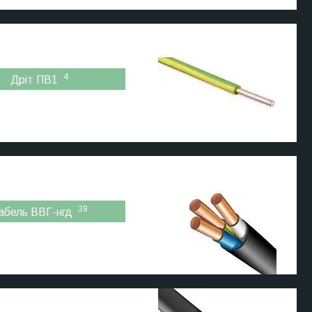
4
Дріт ПВ1
39
абель ВВГ-нгд