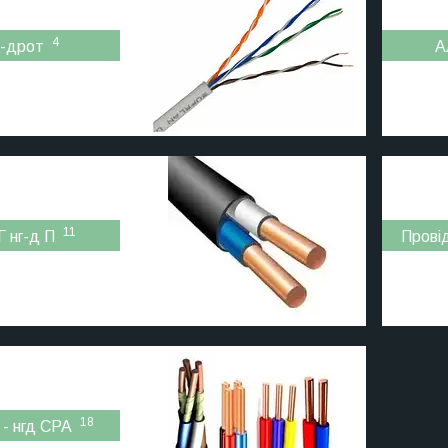
4
т-дрот
А
11
 нг-д П
Прові
18
- нгд СРА