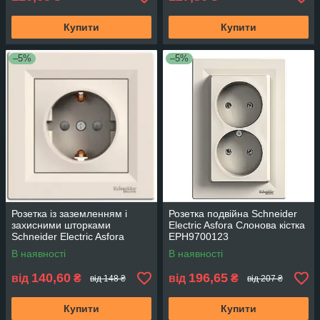
Купити
Купити
–5%
–5%
Розетка із заземленням і
Розетка подвійна Schneider
захисними шторками
Electric Asfora Слонова кістка
Schneider Electric Asfora
EPH9700123
Слонова кістка EPH2900223
В наявності
В наявності
140,60
196,65
від
₴
від
₴
від 148 ₴
від 207 ₴
Купити
Купити