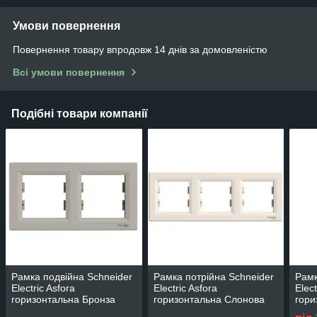
Умови повернення
Повернення товару впродовж 14 днів за домовленістю
Всі умови повернення
Подібні товари компанії
Рамка подвійна Schneider
Рамка потрійна Schneider
Рамк
Electric Asfora
Electric Asfora
Elect
горизонтальна Бронза
горизонтальна Слонова
гори
EPH5800269
кістка EPH5800323
кіст