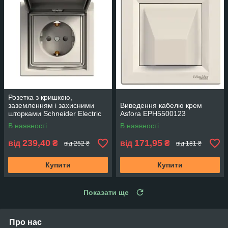
Розетка з кришкою,
заземленням і захисними
Виведення кабелю крем
шторками Schneider Electric
Asfora EPH5500123
Asfora IP44 Слонова кістка
В наявності
В наявності
EPH3100323
239,40
171,95
від
₴
від
₴
від 252 ₴
від 181 ₴
Купити
Купити
Показати ще
Про нас