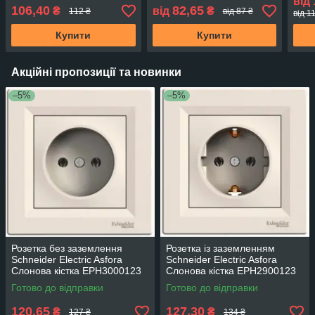
від
106,40
82,65
₴
від
₴
112 ₴
від 87 ₴
від 1
Купити
Купити
Акційні пропозиції та новинки
–5%
–5%
Розетка без заземлення
Розетка із заземленням
Schneider Electric Asfora
Schneider Electric Asfora
Слонова кістка EPH3000123
Слонова кістка EPH2900123
Готово до відправки
Готово до відправки
120,65
127,30
₴
₴
127 ₴
134 ₴