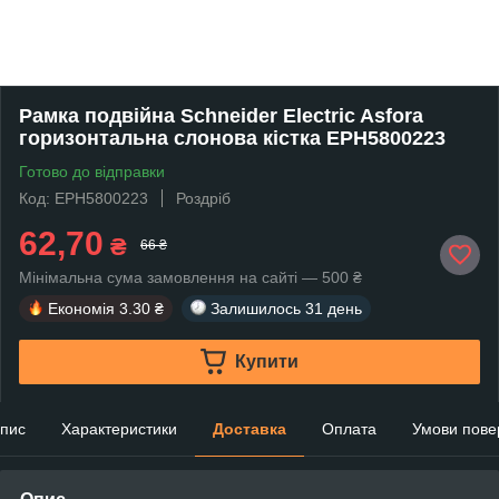
Рамка подвійна Schneider Electric Asfora
горизонтальна слонова кістка EPH5800223
Готово до відправки
Код: EPH5800223
Роздріб
62,70
₴
66 ₴
Мінімальна сума замовлення на сайті — 500 ₴
Економія
3.30 ₴
Залишилось
31 день
Купити
пис
Характеристики
Доставка
Оплата
Умови пове