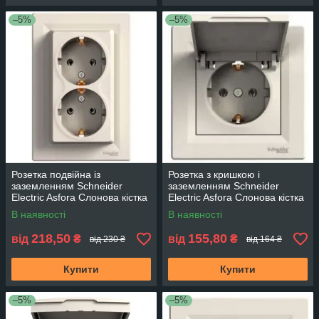
–5%
–5%
Розетка подвійна із
Розетка з кришкою і
заземленням Schneider
заземленням Schneider
Electric Asfora Слонова кістка
Electric Asfora Слонова кістка
EPH9900123
EPH3100123
В наявності
В наявності
218,50
155,80
від
₴
від
₴
від 230 ₴
від 164 ₴
Купити
Купити
–5%
–5%