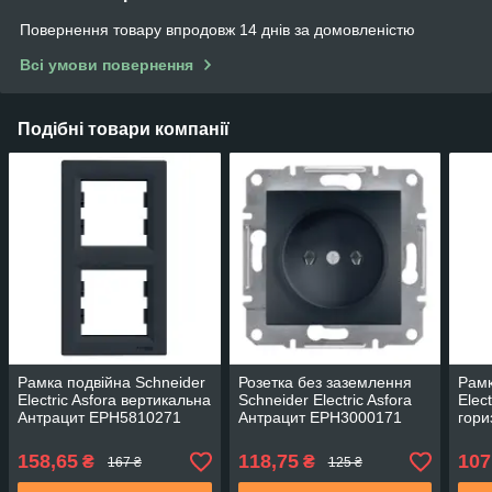
Повернення товару впродовж 14 днів за домовленістю
Всі умови повернення
Подібні товари компанії
Рамка подвійна Schneider
Розетка без заземлення
Рамк
Electric Asfora вертикальна
Schneider Electric Asfora
Elect
Антрацит EPH5810271
Антрацит EPH3000171
гори
EPH
158,65
118,75
107
₴
₴
167 ₴
125 ₴