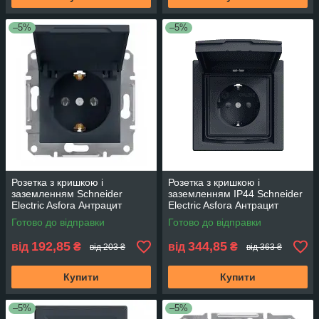
–5%
–5%
Розетка з кришкою і
Розетка з кришкою і
заземленням Schneider
заземленням IP44 Schneider
Electric Asfora Антрацит
Electric Asfora Антрацит
EPH3100171
EPH3100371
Готово до відправки
Готово до відправки
192,85
344,85
від
₴
від
₴
від 203 ₴
від 363 ₴
Купити
Купити
–5%
–5%