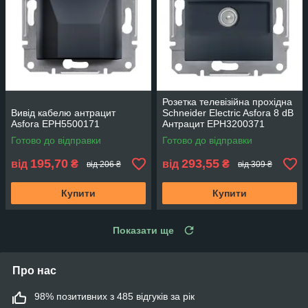
Розетка телевізійна прохідна
Вивід кабелю антрацит
Schneider Electric Asfora 8 dB
Asfora EPH5500171
Антрацит EPH3200371
Готово до відправки
Готово до відправки
195,70
293,55
від
₴
від
₴
від 206 ₴
від 309 ₴
Купити
Купити
Показати ще
Про нас
98% позитивних з 485 відгуків за рік