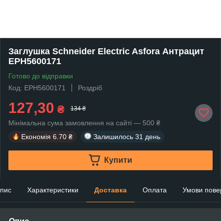
Заглушка Schneider Electric Asfora Антрацит
EPH5600171
Готово до відправки
Код: EPH5600171
Роздріб
127,30
₴
134 ₴
Мінімальна сума замовлення на сайті — 500 ₴
Економія
6.70 ₴
Залишилось
31 день
Купити
пис
Характеристики
Доставка
Оплата
Умови пове