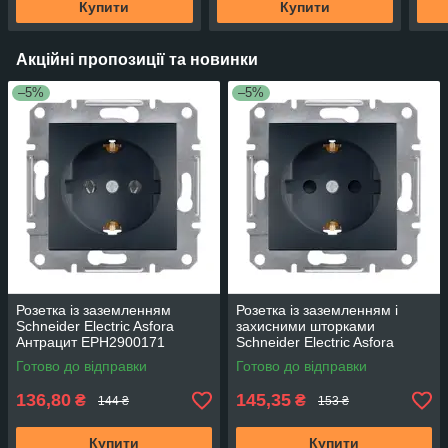
Купити
Купити
Акційні пропозиції та новинки
–5%
–5%
Розетка із заземленням
Розетка із заземленням і
Schneider Electric Asfora
захисними шторками
Антрацит EPH2900171
Schneider Electric Asfora
Антрацит EPH2900271
Готово до відправки
Готово до відправки
136,80
145,35
₴
₴
144 ₴
153 ₴
Купити
Купити