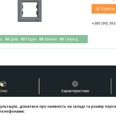
Купити
+380 (99) 393
сь
0
0
Днів
0
0
Годин
0
0
Хвилин
0
0
Секунд
Опис
Характеристики
льтацію, дізнатися про наявність на складі та розмір перс
 телефонами: