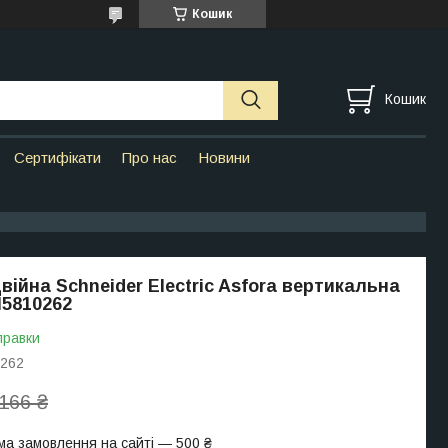
Кошик
Кошик
Сертифікати
Про нас
Новини
війна Schneider Electric Asfora вертикальна
5810262
правки
262
166 ₴
ма замовлення на сайті — 500 ₴