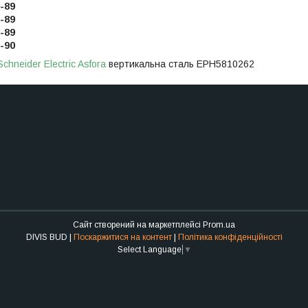
-89
-89
-89
-90
Schneider Electric
Asfora
вертикальна сталь EPH5810262
Сайт створений на маркетплейсі
Prom.ua
DIVIS BUD |
Поскаржитися на контент
|
Політика конфіденційності
Select Language
▼