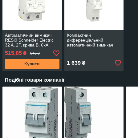
Автоматичний вимикач
Компактний
RESI9 Schneider Electric
диференціальний
32 A, 2P, крива B, 6kA
автоматичний вимикач
(R9F02232)
RESI9 Schneider Electric
515,85
₴
543 ₴
16 A, 10 мА, 1P+N, 6kA,
крива
1 639
₴
Купити
Подібні товари компанії