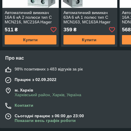
Автоматичний вимикач
Автоматичний вимикач
Авто
16A 6 кА 2 полюси тип C
63A 6 кА 1 полюс тип C
16A 
MCN216, MC216A Hager
MCN163, MC163A Hager
NDN
511
359
568
₴
₴
Купити
Купити
Про нас
98% позитивних з 483 відгуків за рік
Працює з 02.09.2022
м. Харків
Харківський район, Харків, Україна
Контакти
Сьогодні працює з 06:00 до 23:00
Показати весь графік роботи