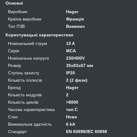
Основні
Виробник
Hager
Країна виробник
Франція
Тип ПЗВ
Вимикач
Користувацькi характеристики
Номінальний струм
10 A
Серія
MCA
Номінальна напруга
230/400V
Розмір
35x83x67 мм
Ступінь захисту
IP20
Кількість полюсів
2 (2 фази)
Бренд
Hager
Кількість модулів
2
Кількість циклів
>8000
Часова характеристика
тип C
Стан
Нове
Вимикальна здатність
6 kA
Стандарт
EN 60898/IEC 60898