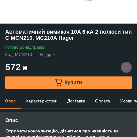
Автоматичний вимикач 10A 6 кА 2 полюси тип
C MCN210, MC210A Hager
Готово до відправки
Код: MCN210
Роздріб
572
₴
Купити
Опис
Характеристики
Доставка
Оплата
Умови п
Опис
Отримати консультацію, дізнатися про наявність на
складі та розмір персональної знижки можете у