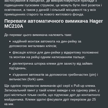
застосування в ланцюгах, де використовуються прилади з
підвищеним пусковим струмом, це можуть бути лінії розеток і
освітлення, а також у дачній і сільській місцевості та у всіх
приміщеннях старого та нового житлового фонда.
Переваги автоматичного вимикача Hager
MC210A
До переваг цього вимикача належить таке:
надійний монтаж автомата на дин-рейку за
допомогою металевих кліпсів;
фіксація кліпси для дин-рейки у відкритому положенні
та монтаж на рейці одним натисканням пальця;
діелектрична шторка клеми для захисту від зайвих
під'єднань;
з'єднання автоматів за допомогою гребінчастих (pin) і
вильчастих (fork) шин.
Ще однією перевагою вимикачів цієї серії є Pull-up клема.
Затискальний гвинт у такій клемі завжди є на одному рівні, у
русі міститься тільки скоба, що підтискає дріт до контактного
майданчика. Клеми здатні фіксувати дріт перерізом до 25
кв.мм.