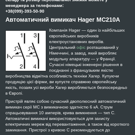
менеджера за телефонами:
+38(099)-393-50-90
Автоматичний вимикач Hager MC210A
Компанія Hager — один із найбільших
європейських виробників
електроустановних виробів.
Центральний
офіс
розташований у
Німеччині, а завод, який виробляє
модульну апаратуру — у Франції.
Сучасні німецькі інженерні рішення в
поєднанні з французьким якістю
виробництва відмітна особливість техніки Хагер. Купуючи
продукцію цієї фірми, ви купуєте справжню європейську
якість, позаяк усі вироби Хагер виробляються безпосередньо
в Європі.
Пристрій являє собою сучасний двополюсний автоматичний
вимикач серії MC з вимикачною здатністю 6 кА. Струм
спрацьовування 10 амперів, крива вимкнення — тип C.
Автоматичні вимикачі використовуються для захисту
електричних мереж від перевантаження, а також від короткого
замикання. Пристрої з кривою C рекомендуються до