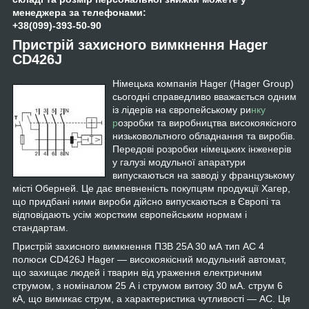
менеджера за телефонами:
+38(099)-393-50-90
Пристрій захисного вимкнення Hager
CD426J
Німецька компанія Hager (Hager Group)
сьогодні справедливо вважається одним
із лідерів на європейському ри
нку
р
озробки та виробництва високоякісного
низьковольтного обладнання та виробів.
Передові розробки німецьких інженерів
у галузі модульної апаратури
випускаються на заводі у французькому
місті Оберней. Це дає впевненість покупцям продукції Хагер,
що придбані ними вироби дійсно випускаються в Європі та
відповідають усім жорстким європейським нормам і
стандартам.
Пристрій захисного вимкнення ПЗВ 25A 30 мА тип AC 4
полюси CD426J Hager — високоякісний модульний автомат,
що захищає людей і тварин від ураження електричним
струмом, з номіналом 25 А і струмом витоку 30 мА. струм 6
кА, що вимикає струм, а характеристика чутливості — AC. Ця