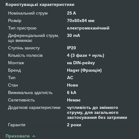
Користувацькi характеристики
Номінальний струм
25 A
Розмір
70x60x84 мм
Тип пристрою
електромеханічний
Диференціальний струм,
30 mA
що вимикає
Ступінь захисту
IP20
Кількість полюсів
4 (3 фази + нуль)
Монтаж
на DIN-рейку
Бренд
Hager (Франція)
Тип
AC
Стан
Нове
Вимикальна здатність
6 kA
Селетивність
Немає
Додаткові характеристики
чутливість до змінного
струму, для загального
застосування без затримки
Гарантія
2 роки
Приховати