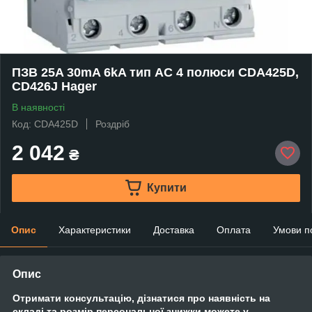
ПЗВ 25A 30mA 6kA тип AC 4 полюси CDA425D,
CD426J Hager
В наявності
Код: CDA425D
Роздріб
2 042
₴
Купити
Опис
Характеристики
Доставка
Оплата
Умови п
Опис
Отримати консультацію, дізнатися про наявність на
складі та розмір персональної знижки можете у