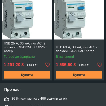
ПЗВ 25 A, 30 мA, тип AC, 2
полюси, CDA225D, CD226J
ПЗВ 63 A, 30 мA, тип AC, 2
Хагер
полюси, CDA263D Хагер
Готово до відправки
В наявності
1 291,20
1 585,60
₴
₴
1 614 ₴
1 982 ₴
Купити
Купити
Про нас
98% позитивних з 488 відгуків за рік