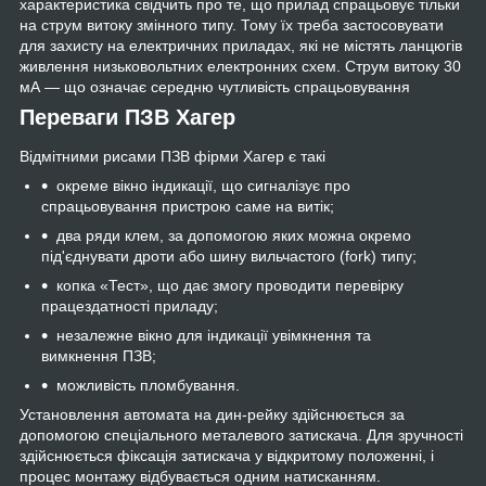
характеристика свідчить про те, що прилад спрацьовує тільки
на струм витоку змінного типу. Тому їх треба застосовувати
для захисту на електричних приладах, які не містять ланцюгів
живлення низьковольтних електронних схем. Струм витоку 30
мА — що означає середню чутливість спрацьовування
Переваги ПЗВ Хагер
Відмітними рисами ПЗВ фірми Хагер є такі
окреме вікно індикації, що сигналізує про
спрацьовування пристрою саме на витік;
два ряди клем, за допомогою яких можна окремо
під'єднувати дроти або шину вильчастого (fork) типу;
копка «Тест», що дає змогу проводити перевірку
працездатності приладу;
незалежне вікно для індикації увімкнення та
вимкнення ПЗВ;
можливість пломбування.
Установлення автомата на дин-рейку здійснюється за
допомогою спеціального металевого затискача. Для зручності
здійснюється фіксація затискача у відкритому положенні, і
процес монтажу відбувається одним натисканням.