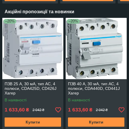
Акційні пропозиції та новинки
–20%
–20%
ПЗВ 25 A, 30 мA, тип AC, 4
ПЗВ 40 A, 30 мA, тип AC, 4
полюси, CDA425D, CD426J
полюси, CDA440D, CD441J
Хагер
Хагер
В наявності
В наявності
1 633,60
1 633,60
₴
₴
2 042 ₴
2 042 ₴
Купити
Купити