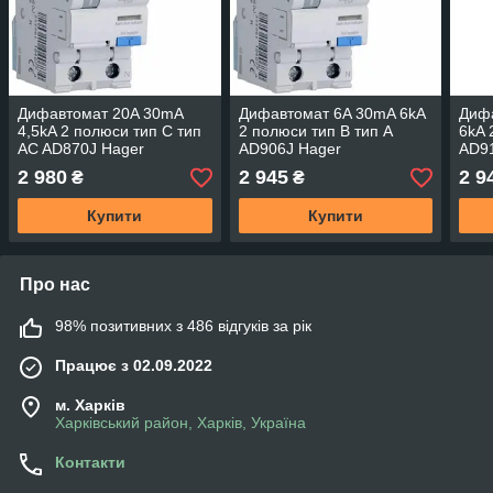
Дифавтомат 20A 30mA
Дифавтомат 6A 30mA 6kA
Диф
4,5kA 2 полюси тип C тип
2 полюси тип B тип A
6kA 
AC AD870J Hager
AD906J Hager
AD9
2 980
2 945
2 9
₴
₴
Купити
Купити
Про нас
98% позитивних з 486 відгуків за рік
Працює з 02.09.2022
м. Харків
Харківський район, Харків, Україна
Контакти