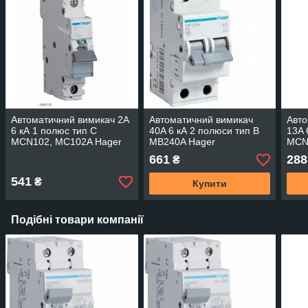
Автоматичний вимикач 2A
Автоматичний вимикач
Авто
6 кА 1 полюс тип C
40A 6 кА 2 полюси тип B
13A 
MCN102, MC102A Hager
MB240A Hager
MCN
661
288
₴
541
₴
Купити
Подібні товари компанії