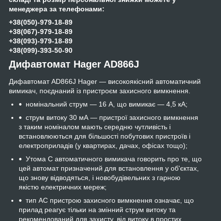
менеджера за телефонами:
+38(050)-979-18-89
+38(067)-979-18-89
+38(093)-979-18-89
+38(099)-393-50-90
Дифавтомат Hager AD866J
Дифавтомат AD866J Hager — високоякісний автоматичний
вимикач, поєднаний із пристроєм захисного вимкнення.
номінальний струм — 16 А, що вимикає — 4,5 кА;
струм витоку 30 мА — пристрої захисного вимкнення
з таким номіналом мають середню чутливість і
встановлюються для більшості побутових пристроїв і
електроприладів (у квартирах, дачах, офісах тощо);
Утома C автоматичного вимикача говорить про те, що
цей автомат призначений для встановлення у об'єктах,
що знову відводяться, і новобудівельних з гарною
якістю електричних мереж;
тип AC пристрою захисного вимкнення означає, що
прилад реагує тільки на змінний струм витоку та
рекомендований для захисту, від витоку в простих