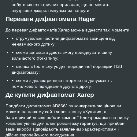
побутових електричних приладах, що не містять
внутрішніх джерел імпульсних напруги.
Переваги дифавтомата Hager
До переваг дифавтоматів Хагер можна віднести такі моменти
струмувальні частини дифавтоматів захищені від
ненавмисного дотику;
клеми автомата дають змогу приєднувати шину
вильчастого (fork) типу;
кнопка «Тест» слугує для періодичної перевірки ПЗВ
дифавтомату;
клеми з діелектричною шторкою не допускають
помилкового під'єднання другого дроту.
Де купити дифавтомат Хагер
Придбати дифавтомат AD866J за конкурентною ціною ви
можете на нашому сайті через кнопку «Купити», а
багаторічний досвід роботи компанії Електромаркет на ринку
комплектуючих для електромонтажу гарантує, що придбані
вами вироби відповідають заявленим характеристикам і
дійсно європейського походження.