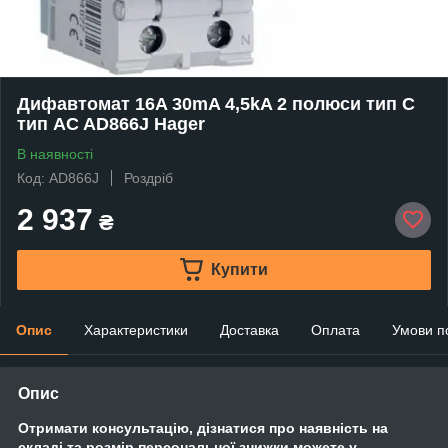
Дифавтомат 16A 30mA 4,5kA 2 полюси тип C
тип AC AD866J Hager
В наявності
Код: AD866J
Роздріб
2 937
₴
Купити
Опис
Характеристики
Доставка
Оплата
Умови п
Опис
Отримати консультацію, дізнатися про наявність на
складі та розмір персональної знижки можете у