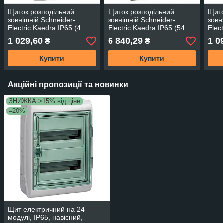
Щиток розподільний
Щиток розподільний
Щито
зовнішній Schneider-
зовнішній Schneider-
зовн
Electric Kaedra IP65 (4
Electric Kaedra IP65 (54
Elec
мод. двері прозорі) 13976
мод. двері прозорі) 13986
мод.
1 029,60
6 840,29
1 0
₴
₴
Купити
Купити
Акційні пропозиції та новинки
ЗНИЖКА >15% від ціни
–20%
Щит електричний на 24
модулі, ІР65, навісний,