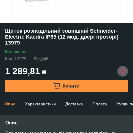
Щиток розподільний зовнішній Schneider-
Electric Kaedra IP65 (12 мод. двері прозорі)
13979
В наявності
Код: 13979
Роздріб
1 289,81
₴
Купити
Опис
Характеристики
Доставка
Оплата
Умови п
Опис
Отримати консультацію, дізнатися про наявність на