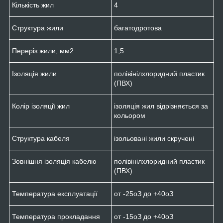
Кількість жил
4
Структура жили
багатодротова
Переріз жили, мм
2
1,5
Ізоляція жили
полівінілхлоридний пластик
(ПВХ)
Колір ізоляції жил
ізоляція жил відрізняється за
кольором
Структура кабеля
ізольовані жили скручені
Зовнішня ізоляція кабелю
полівінілхлоридний пластик
(ПВХ)
Температура експлуатації
от -25
о
З до +40
о
З
Температура прокладання
от -15
о
З до +40
о
З