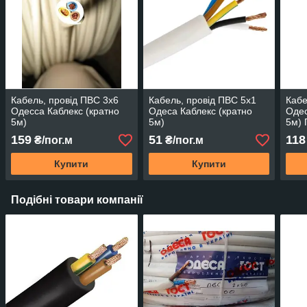
Кабель, провід ПВС 3х6
Кабель, провід ПВС 5х1
Кабе
Одесса Каблекс (кратно
Одеса Каблекс (кратно
Одес
5м)
5м)
5м)
159
51
118
₴/пог.м
₴/пог.м
Купити
Купити
Подібні товари компанії