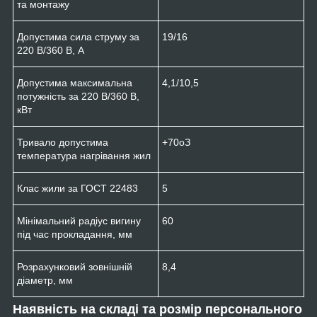
та монтажу
Допустима сила струму за
19/16
220 В/360 В, А
Допустима максимальна
4,1/10,5
потужність за 220 В/360 В,
кВт
Тривало допустима
+70
о
З
температура нагрівання жил
Клас жили за ГОСТ 22483
5
Мінімальний радіус вигину
60
під час прокладання, мм
Розрахунковий зовнішній
8,4
діаметр, мм
Наявність на складі та розмір персонального