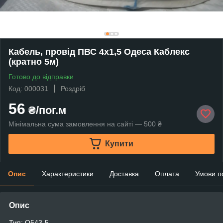
Кабель, провід ПВС 4х1,5 Одеса Каблекс
(кратно 5м)
Готово до відправки
Код: 000031
Роздріб
56
₴/пог.м
Мінімальна сума замовлення на сайті — 500 ₴
Купити
Опис
Характеристики
Доставка
Оплата
Умови п
Опис
Тип: O543-5