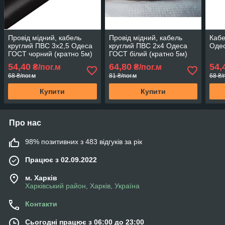
Провід мідний, кабель
Провід мідний, кабель
Кабе
круглий ПВС 3х2,5 Одеса
круглий ПВС 2х4 Одеса
Одес
ГОСТ чорний (кратно 5м)
ГОСТ білий (кратно 5м)
54,40
64,80
54,
₴/пог.м
₴/пог.м
68 ₴/пог.м
81 ₴/пог.м
68 ₴/
Купити
Купити
Про нас
98% позитивних з 483 відгуків за рік
Працює з 02.09.2022
м. Харків
Харківський район, Харків, Україна
Контакти
Сьогодні працює з 06:00 до 23:00