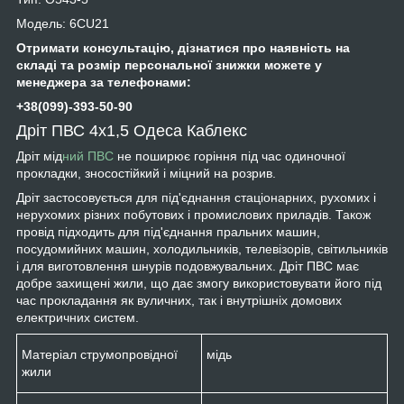
Модель: 6CU21
Отримати консультацію, дізнатися про наявність на
складі та розмір персональної знижки можете у
менеджера за телефонами:
+38(099)-393-50-90
Дріт ПВС 4х1,5 Одеса Каблекс
Дріт мід
ний ПВС
не поширює горіння під час одиночної
прокладки, зносостійкий і міцний на розрив.
Дріт застосовується для під'єднання стаціонарних, рухомих і
нерухомих різних побутових і промислових приладів. Також
провід підходить для під'єднання пральних машин,
посудомийних машин, холодильників, телевізорів, світильників
і для виготовлення шнурів подовжувальних. Дріт ПВС має
добре захищені жили, що дає змогу використовувати його під
час прокладання як вуличних, так і внутрішніх домових
електричних систем.
Матеріал струмопровідної
мідь
жили