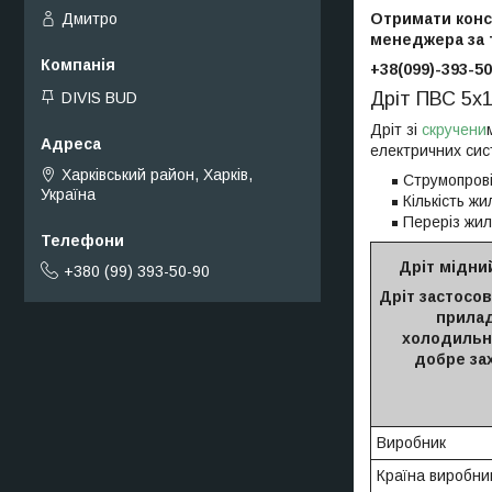
Отримати консу
Дмитро
менеджера за
+38(099)-393-50
Дріт ПВС 5х1
DIVIS BUD
Дріт зі
скручени
електричних сис
Харківський район, Харків,
Струмопрові
Україна
Кількість жи
Переріз жил
Дріт мідни
+380 (99) 393-50-90
Дріт застосов
прилад
холодильни
добре зах
Виробник
Країна виробни