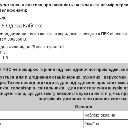
льтацію, дізнатися про наявність на складі та розмір перс
 телефонами:
-90
.5 Одеса Каблекс
ми мідними жилами з полівінілхлоридною ізоляцією в ПВХ оболонці,
тем 380/660 В.
дна жила мідна (5 клас гнучкості).
л: 5
: 1.5
й ПВС не поширює горіння під час одиночної прокладки, зно
ується для під'єднання стаціонарних, рухомих і нерухомих
ів. Також провід підходить для під'єднання пральних маш
ків, телевізорів, світильників і для виготовлення шнурів 
ищені жили, що дає змогу використовувати його під час про
внутрішніх домових електричних систем
Основні
Каблекс Україна
к
Україна