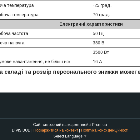
оча температура
-25 град.
обоча температура
70 град.
Електричні характеристики
боча частота
50 Гц
оча напруга
380 В
3500 Вт
умове навантаження, не більш ніж
16 А
а складі та розмір персонального знижки может
Сайт створений на маркетплейсі
Prom.ua
DIVIS BUD |
Поскаржитися на контент
|
Політика конфіденційності
Select Language
▼