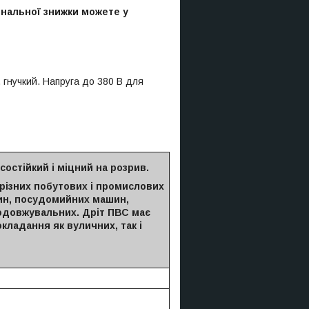
ональної знижки можете у
 гнучкий. Напруга до 380 В для
состійкий і міцний на розрив.
 різних побутових і промислових
ин, посудомийних машин,
подовжувальних. Дріт ПВС має
кладання як вуличних, так і
.