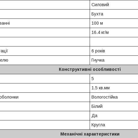
Силовий
Бухта
ванні
100 м
16.4 кг/м
ації
6 років
белю
Гнучка
Конструктивні особливості
5
1.5 кв.мм
 оболонки
Вологостійка
Білий
Да
Кругла
Механічні характеристики