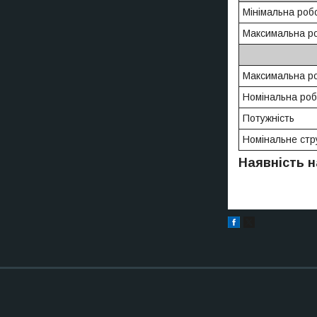
Мінімальна роб
Максимальна р
Максимальна ро
Номінальна роб
Потужність
Номінальне стр
Наявність н