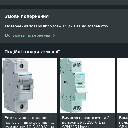
Умови повернення
Повернення товару впродовж 14 днів за домовленістю
Всі умови повернення
Подібні товари компанії
Вимикач навантаження 1
Вимикач навантаження 2
Вими
полюс з індикацією під час
полюси 25 А 230 V 1 м
полю
увімкнення 16 А 230 V 1 м
SBN225 Hager
SBN