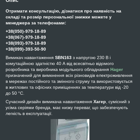
Опис
Отримати консультацію, дізнатися про наявність на
складі та розмір персональної знижки можете у
менеджера за телефонами:
+38(050)-979-18-89
+38(067)-979-18-89
+38(093)-979-18-89
+38(099)-393-50-90
Вимикач навантаження
SBN163
з напругою 230 В і
комутаційною здатністю 40 А від всесвітньо відомого
розробника та виробника модульного обладнання
Hager
призначений для вимкнення всіх різновидів електроживлення
в мережах постійного та змінного струму та використовується
в житлових та офісних приміщеннях за температури від -20
до 50 °C.
Сучасний дизайн вимикача навантаження
Хагер
, сумісний з
усіма серіями бренда, має низку переваг, що забезпечують
легкість в експлуатації.