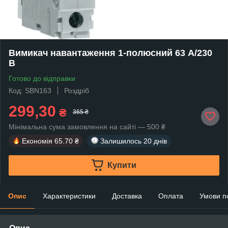
Вимикач навантаження 1-полюсний 63 А/230
В
Готово до відправки
Код: SBN163
Роздріб
299,30
₴
365 ₴
Мінімальна сума замовлення на сайті — 500 ₴
Економія
65.70 ₴
Залишилось
20 днів
Купити
Опис
Характеристики
Доставка
Оплата
Умови п