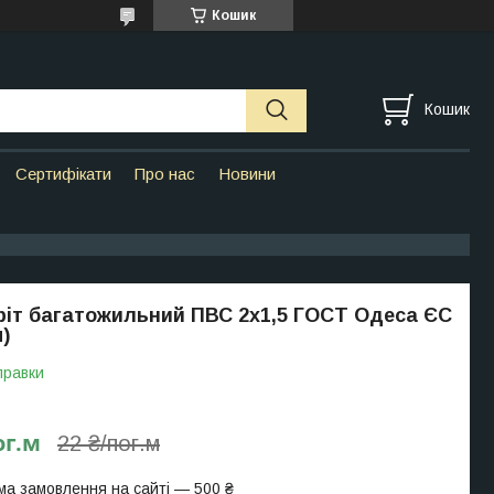
Кошик
Кошик
Сертифікати
Про нас
Новини
ріт багатожильний ПВС 2х1,5 ГОСТ Одеса ЄС
)
правки
ог.м
22 ₴/пог.м
ма замовлення на сайті — 500 ₴