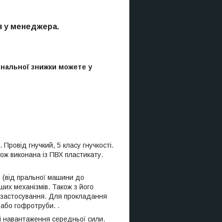
я у менеджера.
ональної знижки можете у
Провід гнучкий, 5 класу гнучкості.
кож виконана із ПВХ пластикату.
 (від пральної машини до
нших механізмів. Також з його
о застосування. Для прокладання
або гофротруби. .
і навантаження середньої сили.