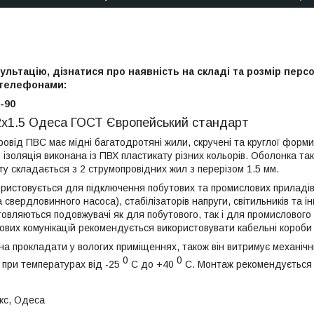
льтацію, дізнатися про наявність на складі та розмір перс
 телефонами:
-90
2х1.5 Одеса ГОСТ Європейський стандарт
овід ПВС має мідні багатодротяні жили, скручені та круглої форми. 
 ізоляція виконана із ПВХ пластикату різних кольорів. Оболонка та
ту складається з 2 струмопровідних жил з перерізом 1.5 мм.
ристовується для підключення побутових та промислових приладів
 свердловинного насоса), стабілізаторів напруги, світильників та і
овляються подовжувачі як для побутового, так і для промисловог
ових комунікацій рекомендується використовувати кабельні короби 
а прокладати у вологих приміщеннях, також він витримує механічн
0
0
при температурах від -25
С до +40
С. Монтаж рекомендується 
кс, Одеса