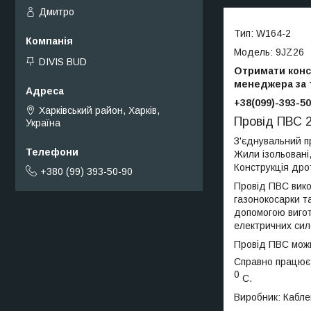
Дмитро
Тип: W164-2
Модель: 9JZ26
DIVIS BUD
Отримати консу
менеджера за
+38(099)-393-50
Харківський район, Харків,
Провід ПВС 
Україна
З'єднувальний пр
Жили ізольовані,
Конструкція дро
+380 (99) 393-50-90
Провід ПВС вико
газонокосарки та
допомогою вигот
електричних сил
Провід ПВС можн
Справно працює 
0
С.
Виробник: Кабле