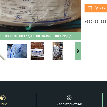
Купити
+380 (99) 393
сь
0
0
Днів
0
0
Годин
0
0
Хвилин
0
0
Секунд
Опис
Характеристики