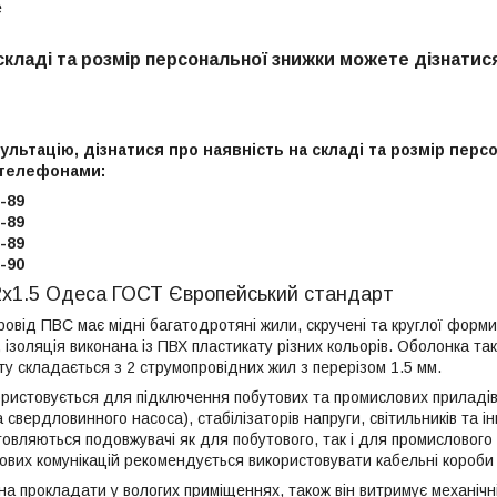
е
 складі та розмір персональної знижки можете дізнатис
льтацію, дізнатися про наявність на складі та розмір перс
 телефонами:
-89
-89
-89
-90
2х1.5 Одеса ГОСТ Європейський стандарт
овід ПВС має мідні багатодротяні жили, скручені та круглої форми. 
 ізоляція виконана із ПВХ пластикату різних кольорів. Оболонка та
ту складається з 2 струмопровідних жил з перерізом 1.5 мм.
ристовується для підключення побутових та промислових приладів
 свердловинного насоса), стабілізаторів напруги, світильників та і
овляються подовжувачі як для побутового, так і для промисловог
ових комунікацій рекомендується використовувати кабельні короби 
а прокладати у вологих приміщеннях, також він витримує механічн