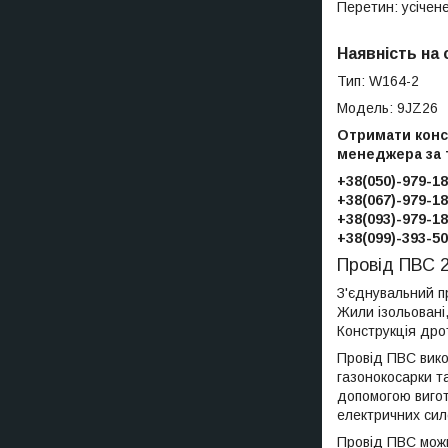
Перетин: усічен
Наявність на
Тип: W164-2
Модель: 9JZ26
Отримати консу
менеджера за
+38(050)-979-18
+38(067)-979-18
+38(093)-979-18
+38(099)-393-50
Провід ПВС 
З'єднувальний пр
Жили ізольовані,
Конструкція дро
Провід ПВС вико
газонокосарки та
допомогою вигот
електричних сил
Провід ПВС можн