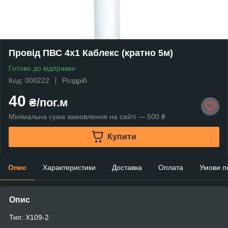
Провід ПВС 4х1 Каблекс (кратно 5м)
Готово до відправки
Код: 000222
Роздріб
40
₴/пог.м
Мінімальна сума замовлення на сайті — 500 ₴
Купити
Опис
Характеристики
Доставка
Оплата
Умови п
Опис
Тип: X109-2