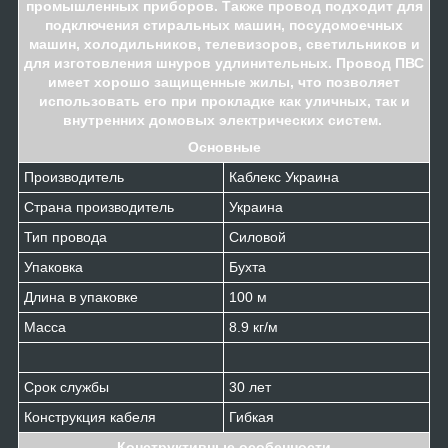
промышленных приборов. Также провод подходит для
подключения стиральных машин, посудомоечных
машин, холодильников, телевизоров, светильников и
для изготовления шнуров удлинительных. Провод ПВС
имеет хорошо защищенные жилы, что позволяет
использовать его при прокладке как уличных, так и
внутренних домовых электрических систем.
Основные
Производитель
Каблекс Украина
Страна производитель
Украина
Тип провода
Силовой
Упаковка
Бухта
Длина в упаковке
100 м
Масса
8.9 кг/м
Срок службы
30 лет
Конструкция кабеля
Гибкая
Конструктивные особенности