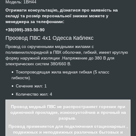
Модель: 1BH44
Отримати консультацію, дізнатися про наявність на
складі та розмір персональної знижки можете у
менеджера за телефонами:
+38(099)-393-50-90
Проовод ПВС 4х1 Одесса Каблекс
Провод со скрученными медными жилами с
поливинилхлоридной в ПВХ оболочке, гибкий, имеет круглую
форму наружной изоляции .Напряжение до 380 В для
электрических систем 380/660 В.
Токопроводящая жила медная гибкая (5 класс
гибкости).
Сечение жил: 1
Количество жил: 4
Провод медный ПВС не распространяет горение при
одиночной прокладке, износоустойчив и прочный на
разрыв.
Провод применяется для подключения стационарных ,
подвижных и неподвижных различных бытовых и