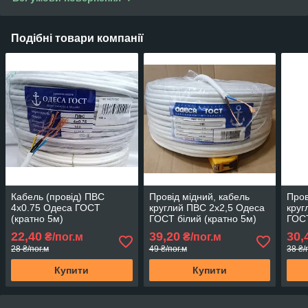
Подібні товари компанії
Кабель (провід) ПВС
Провід мідний, кабель
Пров
4х0.75 Одеса ГОСТ
круглий ПВС 2х2,5 Одеса
круг
(кратно 5м)
ГОСТ білий (кратно 5м)
ГОСТ
22,40
39,20
30,
₴/пог.м
₴/пог.м
28 ₴/пог.м
49 ₴/пог.м
38 ₴/
Купити
Купити