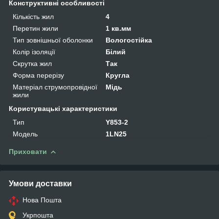
Конструктивні особливості
Кількість жил
4
Перетин жили
1 кв.мм
Тип зовнішньої оболонки
Вологостійка
Колір ізоляції
Білий
Скрутка жил
Так
Форма перерізу
Кругла
Матеріал струмопровідної
Мідь
жили
Користувацькі характеристики
Тип
Y853-2
Мoдель
1LN25
Приховати
Умови доставки
Нова Пошта
Укрпошта