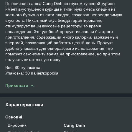
Пшеничная лапша Cung Dinh со вкусом тушеной курицы
имеет вкус тушеной курицы и типичную смесь специй из
костного бульона из пяти плодов, создавая непреодолимую
вкусность. Пикантный вкус блюда гарантированно
стимулирует ваши вкусовые рецепторы во время
наслаждения. Это удобный продукт из лапши быстрого
приготовления, содержащий много калорий, заряжаемый
энергией, позволяющий работать целый день. Продукт
удобно упакован для одноразового использования, что
поможет сэкономить время на приготовление, но при этом
получить питательную пищу.
Вес: 80 г/упаковка
Упаковка: 30 пачек/коробка
Приховати
Характеристики
Основні
Виробник
Cung Dinh