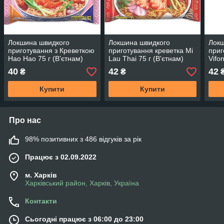
Локшина швидкого
Локшина швидкого
Локш
приготування з Креветкою
приготування креветка Mi
приг
Hao Hao 75 г (В'єтнам)
Lau Thai 75 г (В'єтнам)
Vifo
(В'є
40
42
42
₴
₴
Купити
Купити
Про нас
98% позитивних з 486 відгуків за рік
Працює з 02.09.2022
м. Харків
Харківський район, Харків, Україна
Контакти
Сьогодні працює з 06:00 до 23:00