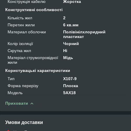
Конструкція кабелю
Жорстка
Конструктивні особливості
Кількість жил
2
Перетин жили
6 кв.мм
Материал оболочки
Полівінілхлоридний
пластикат
Колір ізоляції
Чорний
Скрутка жил
Ні
Матеріал струмопровідної
Мідь
жили
Користувацькі характеристики
Тип
X107-9
Форма перерізу
Плоска
Мoдель
5AX18
Приховати
Умови доставки