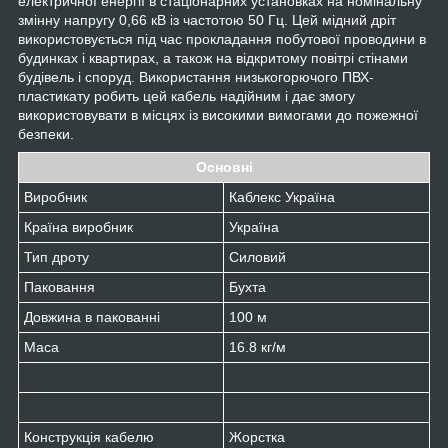
електричної енергії в стаціонарних установках на номінальну
змінну напругу 0,66 кВ із частотою 50 Гц. Цей мідний дріт
використовується під час прокладання побутової проводини в
будинках і квартирах, а також на відкритому повітрі стінами
будівель і споруд. Використання низькогорючого ПВХ-
пластикату робить цей кабель надійним і дає змогу
використовувати в місцях із високими вимогами до пожежної
безпеки.
Основні
Виробник
Каблекс Україна
Країна виробник
Україна
Тип дроту
Силовий
Паковання
Бухта
Довжина в пакованні
100 м
Маса
16.8 кг/м
Конструкція кабелю
Жорстка