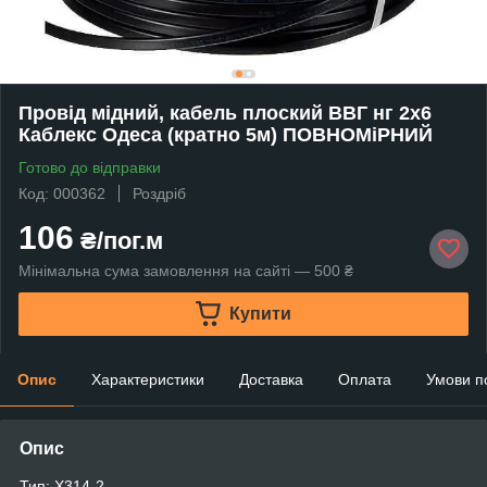
Провід мідний, кабель плоский ВВГ нг 2х6
Каблекс Одеса (кратно 5м) ПОВНОМіРНИЙ
Готово до відправки
Код: 000362
Роздріб
106
₴/пог.м
Мінімальна сума замовлення на сайті — 500 ₴
Купити
Опис
Характеристики
Доставка
Оплата
Умови п
Опис
Тип: X314-2