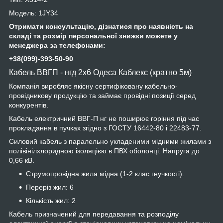
Модель: 1JY34
Отримати консультацію, дізнатися про наявність на
складі та розмір персональної знижки можете у
менеджера за телефонами:
+38(099)-393-50-90
Кабель ВВГП - нгд 2х6 Одеса Каблекс (кратно 5м)
Компанія виробляє якісну сертифіковану кабельно-
провідникову продукцію та займає провідні позиції серед
конкурентів.
Кабель електричний ВВГ-П нг не поширює горіння під час
прокладання в пучках згідно з ГОСТУ 16442-80 і 22483-77.
Силовий кабель з паралельно укладеними мідними жилами з
полівінілхлоридною ізоляцією в ПВХ оболонці. Напруга до
0,66 кВ.
Струмопровідна жила мідна (1-2 клас гнучкості).
Переріз жил: 6
Кількість жил: 2
Кабель призначений для передавання та розподілу