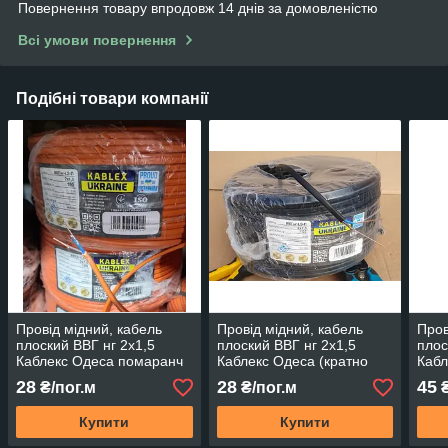
Повернення товару впродовж 14 днів за домовленістю
Всі умови повернення
Подібні товари компанії
Провід мідний, кабель
Провід мідний, кабель
Пров
плоский ВВГ нг 2х1,5
плоский ВВГ нг 2х1,5
плос
Каблекс Одеса помаранч
Каблекс Одеса (кратно
Кабл
(кратно 5м)
5м) ПОВНОМіРНИЙ
5м)
28
28
45
₴/пог.м
₴/пог.м
₴
ПОВНОМіРНИЙ
Купити
Купити