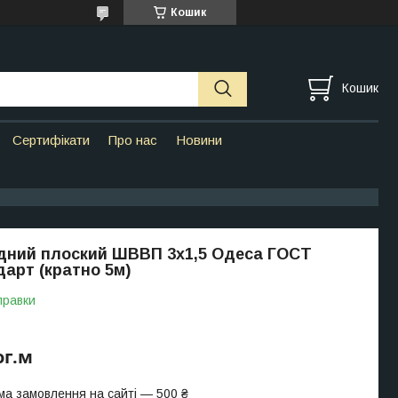
Кошик
Кошик
Сертифікати
Про нас
Новини
дний плоский ШВВП 3х1,5 Одеса ГОСТ
арт (кратно 5м)
правки
ог.м
ма замовлення на сайті — 500 ₴