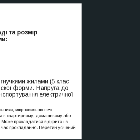
ді та розмір
ми:
гнучкими жилами (5 клас
лоскої форми. Напруга до
нспортування електричної
ники, мікрохвильові печі,
ься в квартирному, домашньому або
 Може прокладатися відкрито і в
ід час прокладання. Перетин усічений