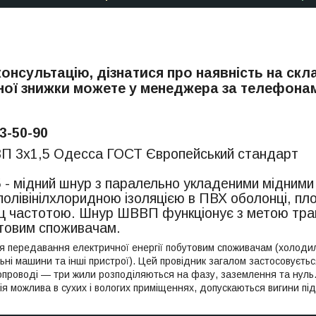
онсультацію, дізнатися про наявність на скла
ої знижки можете у менеджера за телефона
3-50-90
П 3х1,5 Одесса ГОСТ Європейський стандарт
- мідний шнур з паралельно укладеними мідними 
з полівінілхлоридною ізоляцією в ПВХ оболонці, п
Гц частотою. Шнур ШВВП функціонує з метою тра
утовим споживачам.
 передавання електричної енергії побутовим споживачам (холодиль
льні машини та інші пристрої). Цей провідник загалом застосовуєт
проводі — три жили розподіляються на фазу, заземлення та нуль.
ція можлива в сухих і вологих приміщеннях, допускаються вигини п