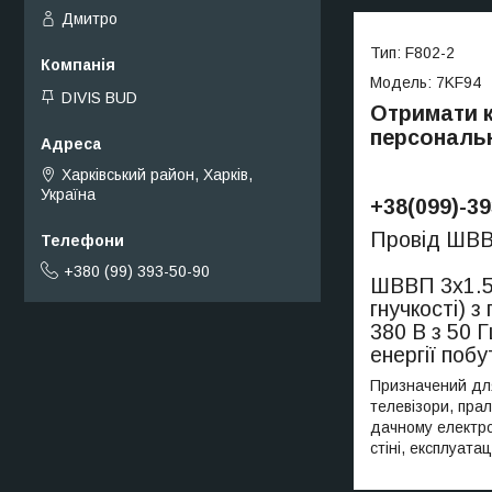
Дмитро
Тип: F802-2
Модель: 7KF94
DIVIS BUD
Отримати к
персональн
Харківський район, Харків,
Україна
+38(099)-39
Провід ШВВ
+380 (99) 393-50-90
ШВВП 3х1.5 
гнучкості) 
380 В з 50 
енергії поб
Призначений для
телевізори, пра
дачному електро
стіні, експлуата