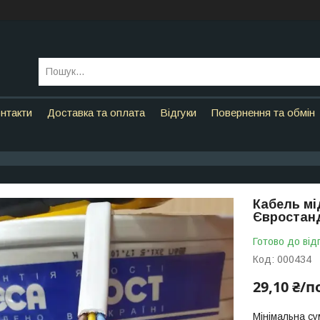
нтакти
Доставка та оплата
Відгуки
Повернення та обмін
Кабель мі
Євростанд
Готово до від
Код:
000434
29,10 ₴/п
Мінімальна су