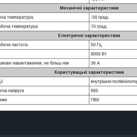
Механічні характеристики
оча температура
-50 град.
обоча температура
70 град.
Електричні характеристики
боча частота
50 Гц
8000 Вт
умове навантаження, не більш ніж
36 А
Користувацькі характеристики
ії
внутрішня полівінілхл
оча напруга
660
нки
ПВХ