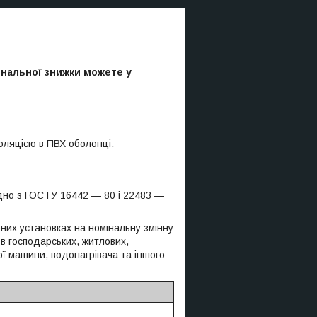
ональної знижки можете у
оляцією в ПВХ оболонці.
ідно з ГОСТУ 16442 — 80 і 22483 —
них установках на номінальну змінну
 в господарських, житлових,
ї машини, водонагрівача та іншого