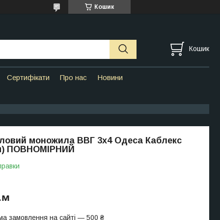
Кошик
Кошик
Сертифікати
Про нас
Новини
ловий моножила ВВГ 3х4 Одеса Каблекс
5м) ПОВНОМІРНИЙ
правки
.м
ма замовлення на сайті — 500 ₴