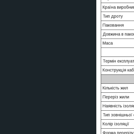
Країна виробни
Тип дроту
Паковання
Довжина в пако
Маса
Термін експлуат
Конструкція ка
Кількість жил
Переріз жили
Наявність ізоля
Тип зовнішньої
Колір ізоляції
Форма перерізу