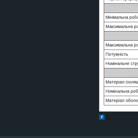
Мінімальна роб
Максимальна р
Максимальна ро
Потужність
Номінальне стр
Матеріал ізоляц
Номінальна роб
Матеріал оболо