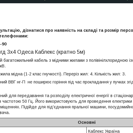
льтацію, дізнатися про наявність на складі та розмір перс
 телефонами:
-90
гд 3х4 Одеса Каблекс (кратно 5м)
й багатожильний кабель з мідними жилами з полівінілхлоридною із
кВ.
ила мідна (1-2 клас гнучкості). Переріз жил: 4. Кількість жил: 3.
ний ВВГ нг-П не поширює горіння під час прокладання у пучках зг
ний для передавання та розподілу електричної енергії в стаціонар
 із частотою 50 Гц. Його використовують для проведення електрики
міщеннях. Підійде для під'єднання пральної машини, посудомийно
вача.
Основні
Каблекс Україна