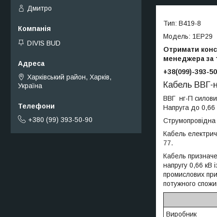
Дмитро
Тип: B419-8
Модель: 1EP29
DIVIS BUD
Отримати консу
менеджера за
+38(099)-393-50
Харківський район, Харків,
Кабель ВВГ-н
Україна
ВВГ нг-П силови
Напруга до 0,66 
+380 (99) 393-50-90
Струмопровідна ж
Кабель електрич
77.
Кабель призначе
напругу 0,66 кВ
промислових при
потужного спожи
Виробник