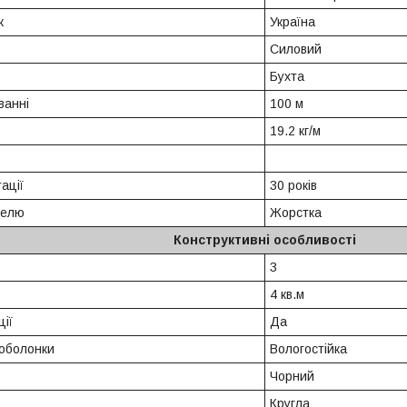
к
Україна
Силовий
Бухта
ванні
100 м
19.2 кг/м
ації
30 років
белю
Жорстка
Конструктивні особливості
3
4 кв.м
ції
Да
 оболонки
Вологостійка
Чорний
Кругла