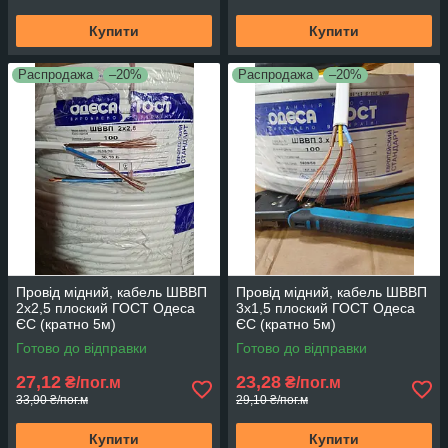
Купити
Купити
Распродажа
–20%
Распродажа
–20%
Провід мідний, кабель ШВВП
Провід мідний, кабель ШВВП
2х2,5 плоский ГОСТ Одеса
3х1,5 плоский ГОСТ Одеса
ЄС (кратно 5м)
ЄС (кратно 5м)
Готово до відправки
Готово до відправки
27,12
23,28
₴/пог.м
₴/пог.м
33,90 ₴/пог.м
29,10 ₴/пог.м
Купити
Купити