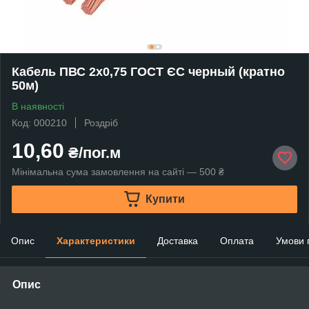
Кабель ПВС 2х0,75 ГОСТ ЄС черный (кратно
50м)
В наявності
Код: 000210
Роздріб
10,60
₴/пог.м
Мінімальна сума замовлення на сайті — 500 ₴
Купити
Опис
Характеристики
Доставка
Оплата
Умови 
Опис