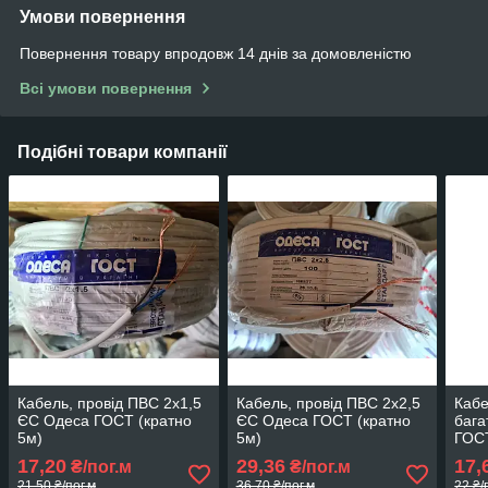
Умови повернення
Повернення товару впродовж 14 днів за домовленістю
Всі умови повернення
Подібні товари компанії
Кабель, провід ПВС 2х1,5
Кабель, провід ПВС 2х2,5
Кабе
ЄС Одеса ГОСТ (кратно
ЄС Одеса ГОСТ (кратно
бага
5м)
5м)
ГОСТ
5м)
17,20
29,36
17,
₴/пог.м
₴/пог.м
21,50 ₴/пог.м
36,70 ₴/пог.м
22 ₴/