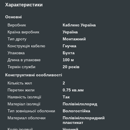
Характеристики
Основні
Виробник
Каблекс Україна
Країна виробник
Україна
Тип дроту
Монтажний
Конструкція кабелю
Гнучка
Упаковка
Бухта
Длина в упаковке
100 м
Термін служби
20 років
Конструктивні особливості
Кількість жил
2
Перетин жили
0.75 кв.мм
Наявність ізоляції
Так
Матеріал ізоляції
Полівінілхлорид
Тип зовнішньої оболонки
Вологостійка
Материал оболочки
Полівінілхлоридний
пластикат
Колір ізоляції
Чорний