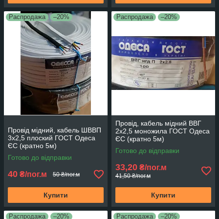
Распродажа
–20%
Распродажа
–20%
Провід, кабель мідний ВВГ
Провід мідний, кабель ШВВП
2х2,5 моножила ГОСТ Одеса
3х2,5 плоский ГОСТ Одеса
ЄС (кратно 5м)
ЄС (кратно 5м)
Готово до відправки
Готово до відправки
33,20
₴/пог.м
40
₴/пог.м
50 ₴/пог.м
41,50 ₴/пог.м
Купити
Купити
Распродажа
–20%
Распродажа
–20%