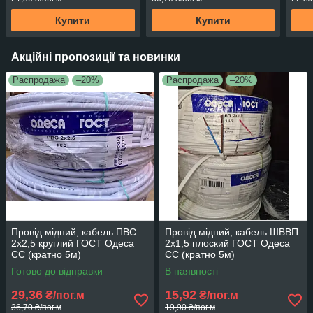
Купити
Купити
Акційні пропозиції та новинки
Распродажа
–20%
Распродажа
–20%
Провід мідний, кабель ПВС
Провід мідний, кабель ШВВП
2х2,5 круглий ГОСТ Одеса
2х1,5 плоский ГОСТ Одеса
ЄС (кратно 5м)
ЄС (кратно 5м)
Готово до відправки
В наявності
29,36
15,92
₴/пог.м
₴/пог.м
36,70 ₴/пог.м
19,90 ₴/пог.м