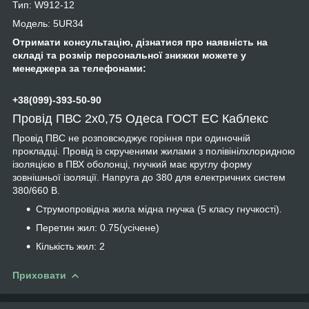
Тип: W912-12
Модель: 5UR34
Отримати консультацію, дізнатися про наявність на
складі та розмір персональної знижки можете у
менеджера за телефонами:
+38(099)-393-50-90
Провід ПВС 2х0,75 Одеса ГОСТ ЕС Каблекс
Провід ПВС не розповсюджує горіння при одиночній
прокладці. Провід із скрученими жилами з полівінілхлоридною
ізоляцією в ПВХ оболонці, гнучкий має круглу форму
зовнішньої ізоляції. Напруга до 380 для електричних систем
380/660 В.
Струмопровідна жила мідна гнучка (5 класу гнучкості).
Перетин жил: 0.75(усічене)
Кількість жил: 2
Приховати