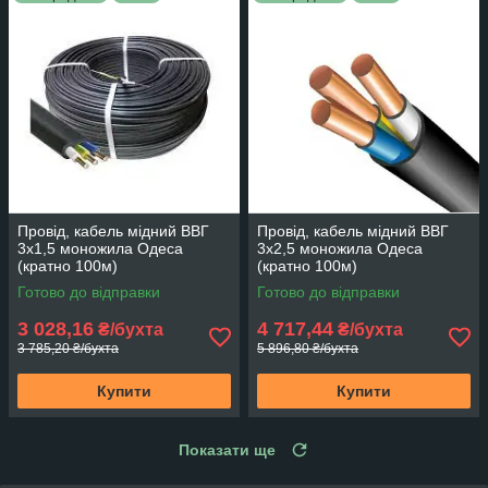
Провід, кабель мідний ВВГ
Провід, кабель мідний ВВГ
3х1,5 моножила Одеса
3х2,5 моножила Одеса
(кратно 100м)
(кратно 100м)
Готово до відправки
Готово до відправки
3 028,16
4 717,44
₴/бухта
₴/бухта
3 785,20 ₴/бухта
5 896,80 ₴/бухта
Купити
Купити
Показати ще